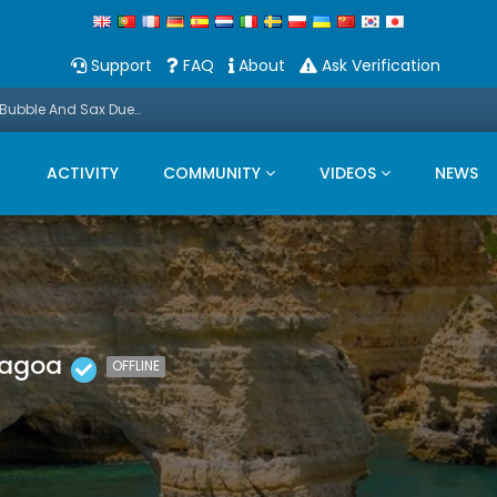
Support
FAQ
About
Ask Verification
Promo: This Christmas we present a Michael Bubble And Sax Duets
ACTIVITY
COMMUNITY
VIDEOS
NEWS
Lagoa
OFFLINE