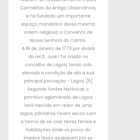
Carmelitas da Antiga Observância,
e foi fundado um importante
espaço monástico dessa mesma
ordem religiosa: o Convento de
Nossa Senhora do Carmo.
A 16 de Janeiro de 1773 por alvará
do rei D. José I foi criado no
concelho de Lagoa, tendo sido
elevada à condição de vila a sua
principal povoação - Lagoa.
[5]
Segundo fontes históricas o
primitivo aglomerado de Lagoa
terá nascido em redor de uma
lagoa, pântanos foram secos com
a forma de se criar terras férteis e
habitações onde os povos do
império lavoo acabaram por se