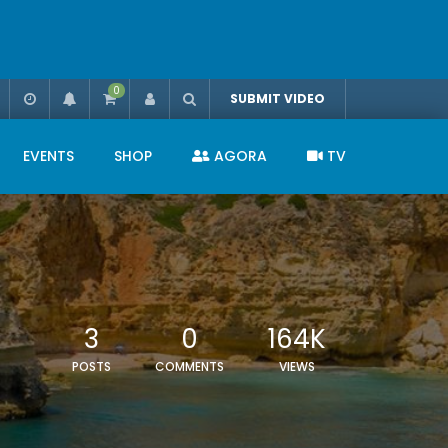
0
SUBMIT VIDEO
EVENTS
SHOP
AGORA
TV
3
0
164K
POSTS
COMMENTS
VIEWS