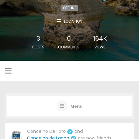
OFFLINE
LOCATION
3
0
164K
POSTS
COMMENTS
VIEWS
Menu
Concelho De Faro
and
Concelho de Lagoa
are now friends