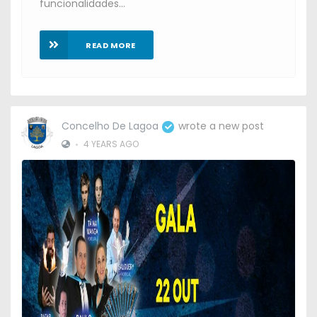
funcionalidades...
READ MORE
Concelho De Lagoa
wrote a new post
•
4 YEARS AGO