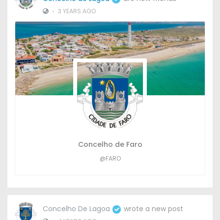
•
3 YEARS AGO
Concelho de Faro
@FARO
Concelho De Lagoa
wrote a new post