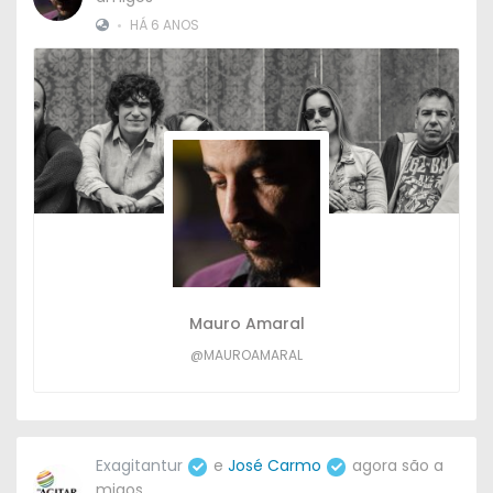
•
HÁ 6 ANOS
Mauro Amaral
@MAUROAMARAL
Exagitantur
e
José Carmo
agora são a
migos