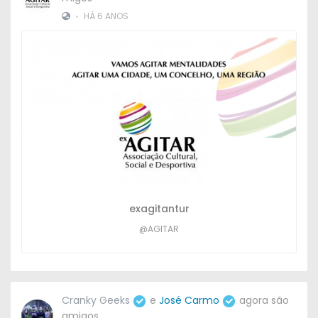
•
HÁ 6 ANOS
exagitantur
@AGITAR
Cranky Geeks
e
José Carmo
agora são
amigos