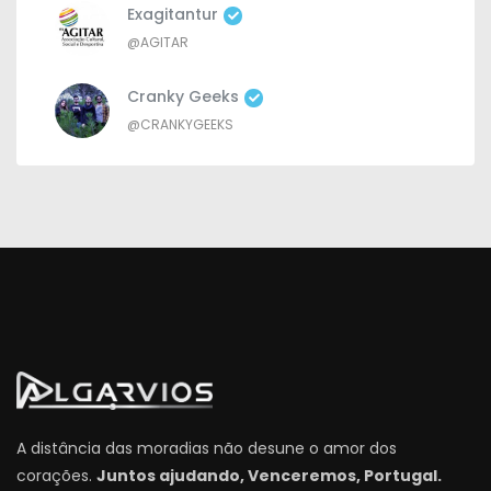
Exagitantur
@AGITAR
Cranky Geeks
@CRANKYGEEKS
A distância das moradias não desune o amor dos
corações.
Juntos ajudando, Venceremos, Portugal.