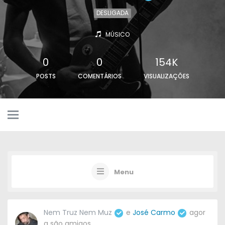
DESLIGADA
MÚSICO
0
0
154K
POSTS
COMENTÁRIOS
VISUALIZAÇÕES
Menu
Nem Truz Nem Muz
e
José Carmo
agor
a são amigos