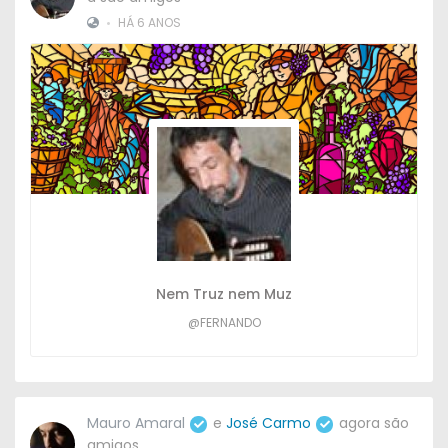
•
HÁ 6 ANOS
Nem Truz nem Muz
@FERNANDO
Mauro Amaral
e
José Carmo
agora são
amigos