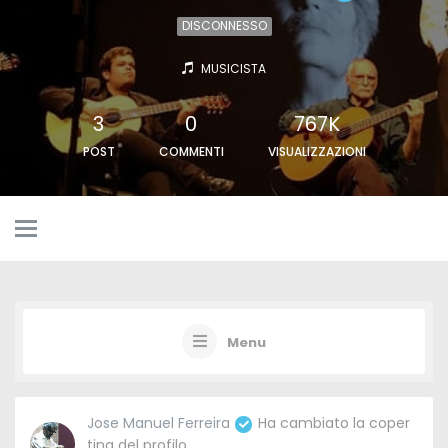
DISCONNESSO
MUSICISTA
3
0
767K
POST
COMMENTI
VISUALIZZAZIONI
Menu
Jose Manuel Ferreira
Ha cambiato la coper
tina del profilo