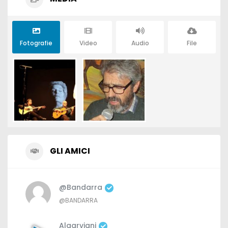
Fotografie
Video
Audio
File
GLI AMICI
@bandarra
@BANDARRA
Algarviani