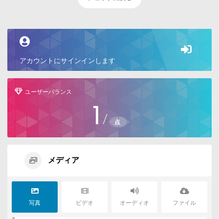
アカウントにサインインします
ユーザーバランス
1
/
点
メディア
写真
ビデオ
オーディオ
ファイル