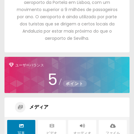
aeroporto da Portela em Lisboa
,
com um
movimento superior a
9
milhões de passageiros
por ano
.
O aeroporto é ainda utilizado por parte
dos turistas que se dirigem a certos locais da
Andaluzia por estar mais próximo do que o
aeroporto de Sevilha
.
ユーザーバランス
5
/
ポイント
メディア
写真
ビデオ
オーディオ
ファイル