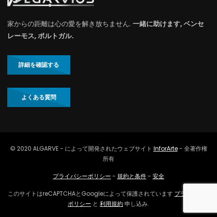
家からの距離は心の愛を解き放ちません.
一緒に助けます, ベンセ
レーモス, ポルトガル.
詳細を確認する
よくある質問
© 2020 ALGARVE - によって開発されたウェブサイト
InforArte
- 全著作権
所有
プライバシーポリシー
-
規約と条件
-
安全
このサイトはreCAPTCHAとGoogleによって保護されています
プライバシー
ポリシー
と
利用規約
申し込み.