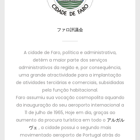
ファロ評議会
A cidade de Faro
,
política e administrativa
,
detém a maior parte dos serviços
administrativos da região e
,
por consequência
,
uma grande atractividade para a implantação
de atividades terciárias e comerciais
,
subsidiadas
pela função habitacional
.
Faro assumiu sua vocação cosmopolita aquando
da inauguração do seu aeroporto internacional a
11
de julho de
1965,
Hoje em dia
,
graças ao
aumento da procura turística em todo o
アルガル
ヴェ
,
a cidade possui o segundo mais
movimentado aeroporto de Portugal atrás do