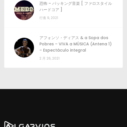
恐怖 – パッキング音楽 [ ファロスタイル
ハードコア ]
行進 9, 2021
アフォンソ・ディアス &
a Sopa dos
Pobres
–
VIVA a MÚSICA
(
Antena
1)
–
Espectáculo integral
2 月 26, 2021