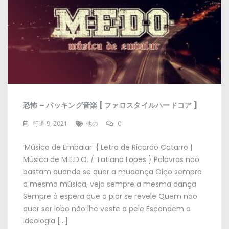
恐怖 – パッキング音楽 [ ファロスタイルハードコア ]
行進 9, 2021
他の
0
‘Música de Embalar
’ {
Letra de Ricardo Catarro
|
Música de M.E.D.O
. /
Tatiana Lopes
}
Palavras não
bastam quando se quer a mudança Oiço sempre
a mesma música
,
vejo sempre a mesma dança
Sempre à espera que o pior se revele Quem não
quer ser lobo não lhe veste a pele Escondem a
ideologia
[…]