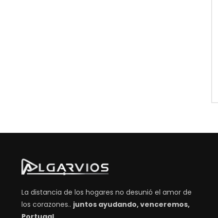
La distancia de los hogares no desunió el amor de
los corazones..
juntos ayudando, venceremos,
Portugal.