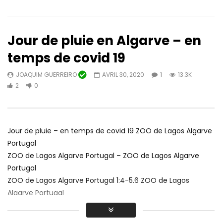
Jour de pluie en Algarve – en
temps de covid 19
JOAQUIM GUERREIRO
AVRIL 30, 2020
1
13.3K
Regarder plus tard
04:52
10:31
2
0
Promo: Ce Noël, nous présentons
II Amendoeiras Festival
un duo de Michael Bubble et de
Alta Mora (Castro M
saxophone
MUNICIPALITÉ DE LAGOA
PAULO RIBEIRO MUSIQUE
Jour de pluie – en temps de covid 19 ZOO de Lagos Algarve
FÉVRIER 6, 2023
OCTOBRE 17, 2024
0
29.2K
0
Portugal
0
8.3K
0
0
ZOO de Lagos Algarve Portugal – ZOO de Lagos Algarve
Portugal
ZOO de Lagos Algarve Portugal 1:4-5.6 ZOO de Lagos
Algarve Portugal