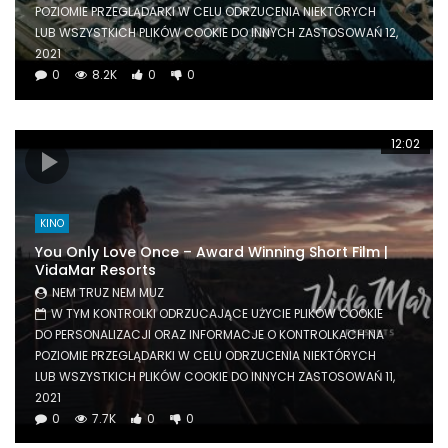
POZIOMIE PRZEGLĄDARKI W CELU ODRZUCENIA NIEKTÓRYCH
LUB WSZYSTKICH PLIKÓW COOKIE DO INNYCH ZASTOSOWAŃ 12,
2021
0
8.2K
0
0
12:02
KINO
You Only Love Once
–
Award Winning Short Film
|
VidaMar Resorts
NEM TRUZ NEM MUZ
W TYM KONTROLKI ODRZUCAJĄCE UŻYCIE PLIKÓW COOKIE
DO PERSONALIZACJI ORAZ INFORMACJE O KONTROLKACH NA
POZIOMIE PRZEGLĄDARKI W CELU ODRZUCENIA NIEKTÓRYCH
LUB WSZYSTKICH PLIKÓW COOKIE DO INNYCH ZASTOSOWAŃ 11,
2021
0
7.7K
0
0