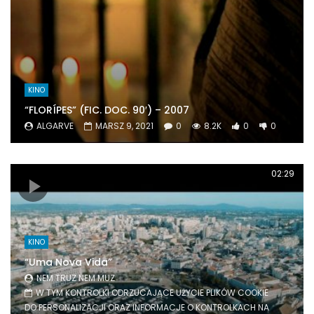
KINO
“FLORÍPES” (FIC. DOC. 90′) – 2007
ALGARVE
MARSZ 9, 2021
0
8.2K
0
0
02:29
KINO
“
Uma Nova Vida
”
NEM TRUZ NEM MUZ
W TYM KONTROLKI ODRZUCAJĄCE UŻYCIE PLIKÓW COOKIE
DO PERSONALIZACJI ORAZ INFORMACJE O KONTROLKACH NA