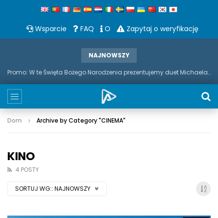
Wsparcie
FAQ
O
Zapytaj o weryfikację
NAJNOWSZY
Promo: W te Święta Bożego Narodzenia prezentujemy duet Michaela Bubble'a i saksofonu
Dom
Archive by Category "CINEMA
"
KINO
4 POSTY
SORTUJ WG::
NAJNOWSZY