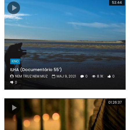
53:44
KINO
ILHA (Documentário 55')
NEM TRUZ NEM MUZ
MAJ 9, 2021
0
8.1K
0
0
01:26:37