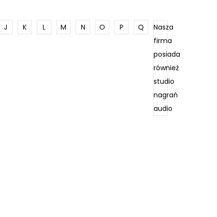
J
K
L
M
N
O
P
Q
Nasza
firma
posiada
również
studio
nagrań
audio