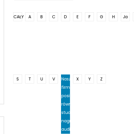
CAŁY
A
B
C
D
E
F
G
H
Ja
S
T
U
V
Nasza
X
Y
Z
firma
posiada
również
studio
nagrań
audio