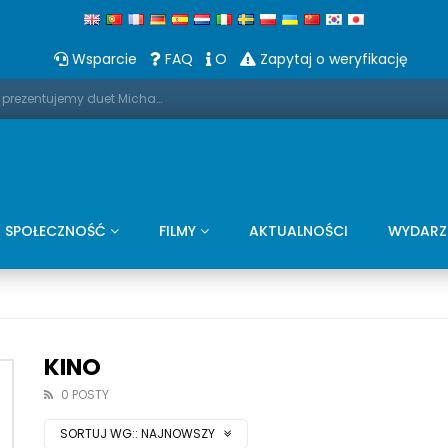
Wsparcie
FAQ
O
Zapytaj o weryfikację
Promo: W te Święta Bożego Narodzenia prezentujemy duet Michaela Bubble'a i saksofonu
SPOŁECZNOŚĆ
FILMY
AKTUALNOŚCI
WYDARZ
KINO
0 POSTY
SORTUJ WG::
NAJNOWSZY