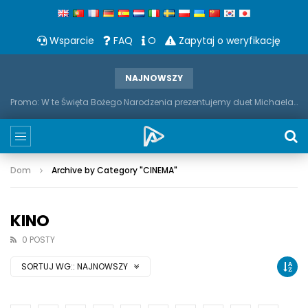
Wsparcie
FAQ
O
Zapytaj o weryfikację
NAJNOWSZY
Promo: W te Święta Bożego Narodzenia prezentujemy duet Michaela Bubble'a i saksofonu
Dom
Archive by Category "CINEMA
"
KINO
0 POSTY
SORTUJ WG::
NAJNOWSZY