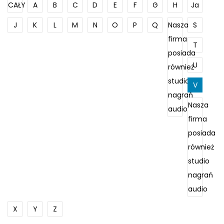
CAŁY
A
B
C
D
E
F
G
H
Ja
J
K
L
M
N
O
P
Q
Nasza
S
firma
T
posiada
U
również
studio
V
nagrań
Nasza
audio
firma
posiada
również
studio
nagrań
audio
X
Y
Z