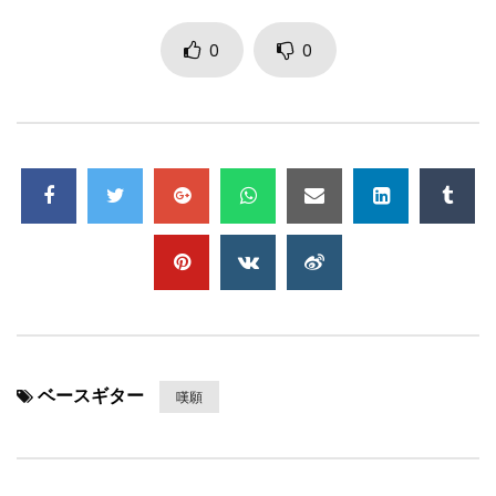
0
0
ベースギター
嘆願