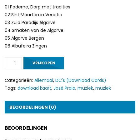
01 Paderne, Dorp met tradities
02 Sint Maarten in Venetië
03 Zuid Paradijs Algarve
04 Smaken van de Algarve
05 Algarve Bergen
06 Albufeira Zingen
José
VRIJKOPEN
Praia
en
Categorieën:
Allemaal
,
DC's (
Download Cards
)
Aqua
Tags:
download kaart
,
José Praia
,
muziek
,
muziek
Viva
-
Paderne,
BEOORDELINGEN (0)
Dorp
met
BEOORDELINGEN
tradities
hoeveelheid