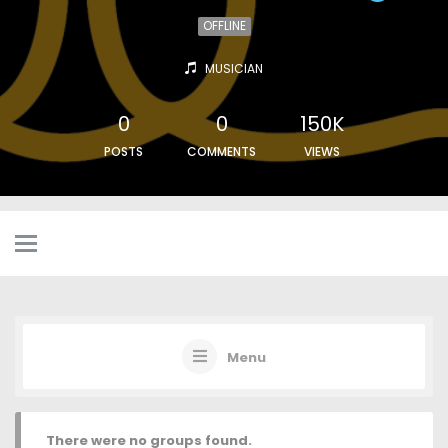
OFFLINE
MUSICIAN
0
0
150K
POSTS
COMMENTS
VIEWS
Menu
There were no groups found.