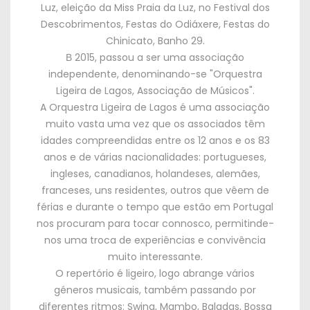
Luz
,
eleição da Miss Praia da Luz
,
no Festival dos
Descobrimentos
,
Festas do Odiáxere
,
Festas do
Chinicato
,
Banho
29.
В 2015,
passou a ser uma associação
independente
,
denominando-se
"
Orquestra
Ligeira de Lagos
,
Associação de Músicos
".
A Orquestra Ligeira de Lagos é uma associação
muito vasta uma vez que os associados têm
idades compreendidas entre os
12
anos e os
83
anos e de várias nacionalidades
:
portugueses
,
ingleses
,
canadianos
,
holandeses
,
alemães
,
franceses
,
uns residentes
,
outros que vêem de
férias e durante o tempo que estão em Portugal
nos procuram para tocar connosco
,
permitinde-
nos uma troca de experiências e convivência
muito interessante
.
O repertório é ligeiro
,
logo abrange vários
géneros musicais
,
também passando por
diferentes ritmos
:
Swing
,
Mambo
,
Baladas
,
Bossa