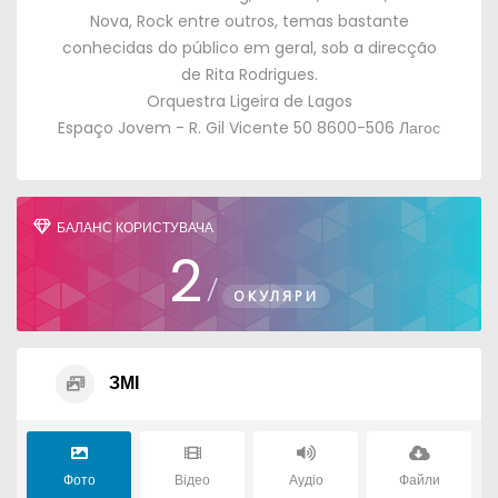
Nova
,
Rock entre outros
,
temas bastante
conhecidas do público em geral
,
sob a direcção
de Rita Rodrigues
.
Orquestra Ligeira de Lagos
Espaço Jovem
- R.
Gil Vicente
50 8600-506 Лагос
БАЛАНС КОРИСТУВАЧА
2
/
ОКУЛЯРИ
ЗМІ
Фото
Відео
Аудіо
Файли