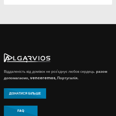
Віддаленість від домівок не роз'єднує любов сердець.
разом
допомагаємо, venceremos, Португалія.
ДІЗНАТИСЯ БІЛЬШЕ
FAQ