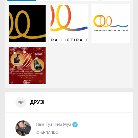
ДРУЗІ
Нем Туз Нем Муз
@FERNANDO