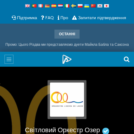
Підтримка
FAQ
Про
Запитати підтвердження
ОСТАННІ
Промо: Цього Різдва ми представляємо дуети Майкла Бабла та Саксона
Світловий Оркестр Озер