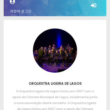
계정에 로그인
ORQUESTRA LIGEIRA DE LAGOS
A Orquestra Ligeira de Lagos iniciou em
2007
com o
apoio da Câmara Municipal de Lagos
,
inicialmente junto
a uma associação deste concelho
.
A Orquestra Ligeira
de Lagos iniciou em
2007
com o apoio da Câmara