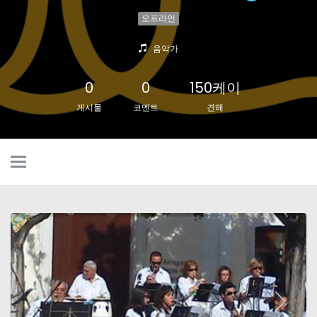
오프라인
음악가
0
0
150케이
게시물
코멘트
견해