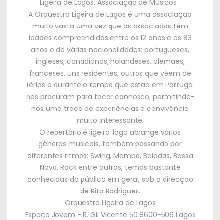
Ligeira de Lagos
,
Associação de Músicos
".
A Orquestra Ligeira de Lagos é uma associação
muito vasta uma vez que os associados têm
idades compreendidas entre os
12
anos e os
83
anos e de várias nacionalidades
:
portugueses
,
ingleses
,
canadianos
,
holandeses
,
alemães
,
franceses
,
uns residentes
,
outros que vêem de
férias e durante o tempo que estão em Portugal
nos procuram para tocar connosco
,
permitinde-
nos uma troca de experiências e convivência
muito interessante
.
O repertório é ligeiro
,
logo abrange vários
géneros musicais
,
também passando por
diferentes ritmos
:
Swing
,
Mambo
,
Baladas
,
Bossa
Nova
,
Rock entre outros
,
temas bastante
conhecidas do público em geral
,
sob a direcção
de Rita Rodrigues
.
Orquestra Ligeira de Lagos
Espaço Jovem
-
R
.
Gil Vicente
50 8600-506
Lagos