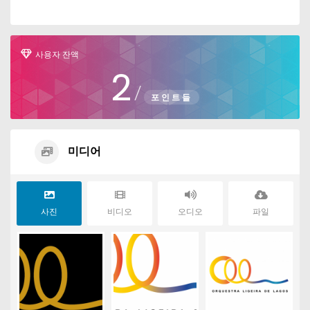
사용자 잔액
2
/
포인트들
미디어
사진
비디오
오디오
파일