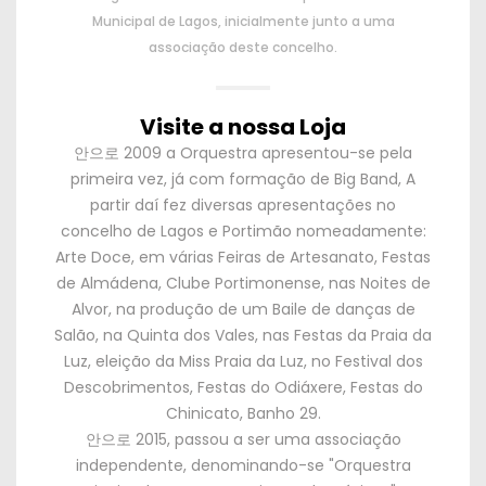
Municipal de Lagos
,
inicialmente junto a uma
associação deste concelho
.
Visite a nossa Loja
안으로 2009
a Orquestra apresentou-se pela
primeira vez
,
já com formação de Big Band
,
A
partir daí fez diversas apresentações no
concelho de Lagos e Portimão nomeadamente
:
Arte Doce
,
em várias Feiras de Artesanato
,
Festas
de Almádena
,
Clube Portimonense
,
nas Noites de
Alvor
,
na produção de um Baile de danças de
Salão
,
na Quinta dos Vales
,
nas Festas da Praia da
Luz
,
eleição da Miss Praia da Luz
,
no Festival dos
Descobrimentos
,
Festas do Odiáxere
,
Festas do
Chinicato
,
Banho
29.
안으로 2015,
passou a ser uma associação
independente
,
denominando-se
"
Orquestra