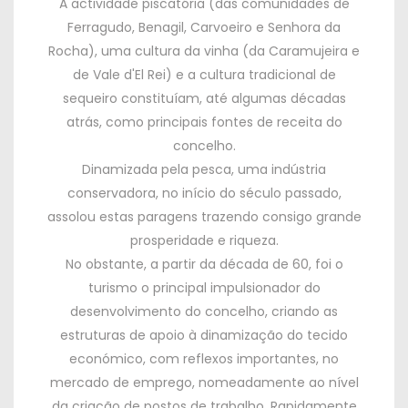
A actividade piscatória
(
das comunidades de
Ferragudo
,
Benagil
,
Carvoeiro e Senhora da
Rocha
),
uma cultura da vinha
(
da Caramujeira e
de Vale d'El Rei
)
e a cultura tradicional de
sequeiro constituíam
,
até algumas décadas
atrás
,
como principais fontes de receita do
concelho
.
Dinamizada pela pesca
,
uma indústria
conservadora
,
no início do século passado
,
assolou estas paragens trazendo consigo grande
prosperidade e riqueza
.
No obstante,
a partir da década de
60,
foi o
turismo o principal impulsionador do
desenvolvimento do concelho
,
criando as
estruturas de apoio à dinamização do tecido
económico
,
com reflexos importantes
,
no
mercado de emprego
,
nomeadamente ao nível
da criação de postos de trabalho
.
Rapidamente