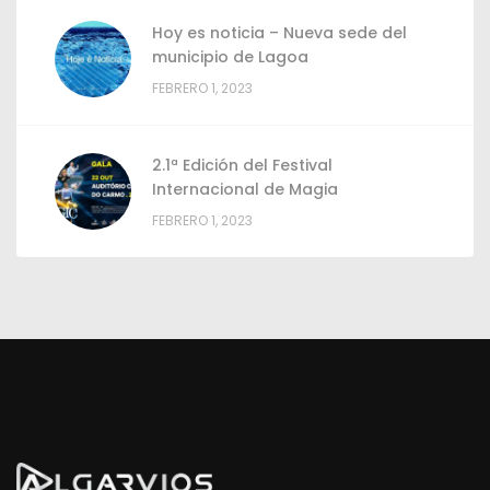
Hoy es noticia – Nueva sede del
municipio de Lagoa
FEBRERO 1, 2023
2.1ª Edición del Festival
Internacional de Magia
FEBRERO 1, 2023