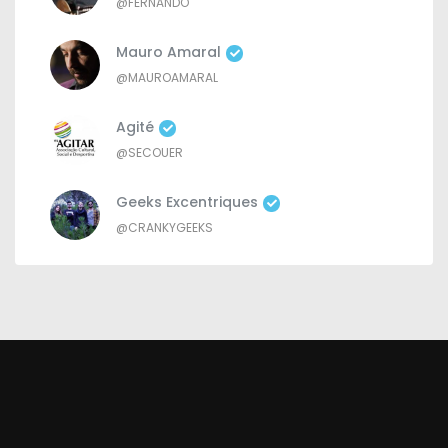
@FERNANDO
Mauro Amaral
@MAUROAMARAL
Agité
@SECOUER
Geeks Excentriques
@CRANKYGEEKS