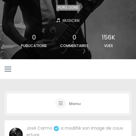
HORS LIGNE
MUSICIEN
0
0
156K
PUBLICATIONS
COMMENTAIRES
VUES
Menu
José Carmo
a modifié son image de couv
erture