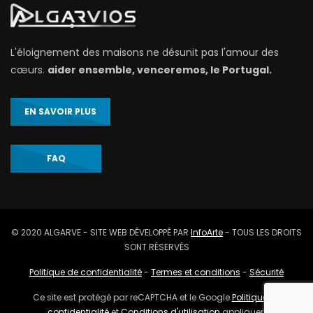
L'éloignement des maisons ne désunit pas l'amour des
cœurs.
aider ensemble, venceremos, le Portugal.
EN SAVOIR PLUS
FAQ
© 2020 ALGARVE - SITE WEB DÉVELOPPÉ PAR
InfoArte
- TOUS LES DROITS
SONT RÉSERVÉS
Politique de confidentialité
-
Termes et conditions
-
Sécurité
Ce site est protégé par reCAPTCHA et le Google
Politique de
confidentialité
et
Conditions d'utilisation
appliquer.