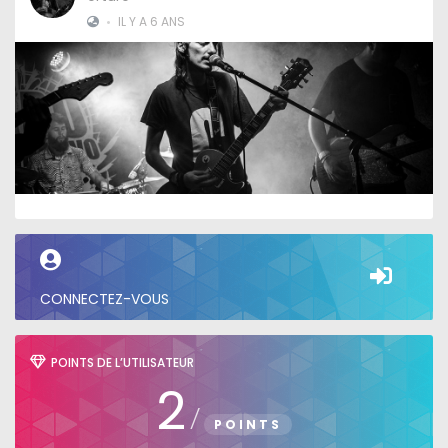
•
IL Y A 6 ANS
CONNECTEZ-VOUS
POINTS DE L’UTILISATEUR
2
/
POINTS