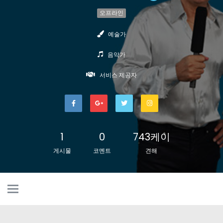
오프라인
예술가
음악가
서비스 제공자
1
0
743케이
게시물
코멘트
견해