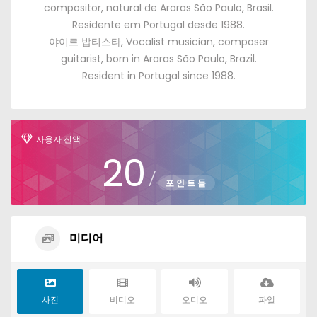
compositor
,
natural de Araras São Paulo
,
Brasil
.
Residente em Portugal desde
1988.
야이르 밥티스타,
Vocalist musician
,
composer
guitarist
,
born in Araras São Paulo
,
Brazil
.
Resident in Portugal since
1988.
사용자 잔액
20
/
포인트들
미디어
사진
비디오
오디오
파일