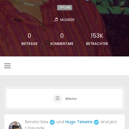
OFFLINE
MUSIKER
0
0
153K
BEITRÄGE
KOMMENTARE
BETRACHTER
Menu
Renato Reis
und
Hugo Teixeira
sind jetz
t Freunde