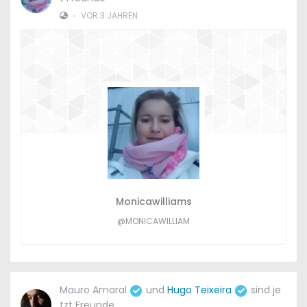
•
VOR 3 JAHREN
Monicawilliams
@MONICAWILLIAM
Mauro Amaral
und
Hugo Teixeira
sind je
tzt Freunde