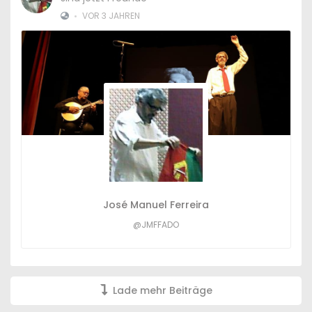
•
VOR 3 JAHREN
José Manuel Ferreira
@JMFFADO
Lade mehr Beiträge