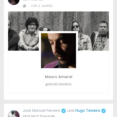
•
VOR 3 JAHREN
Mauro Amaral
@MAUROAMARAL
José Manuel Ferreira
und
Hugo Teixeira
sind jetzt Freunde