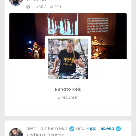
•
VOR 3 JAHREN
Renato Reis
@RENAREIS
Nem Truz Nem Muz
und
Hugo Teixeira
sind jetzt Freunde