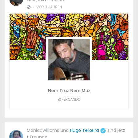
•
VOR 3 JAHREN
Nem Truz Nem Muz
@FERNANDO
Monicawilliams
und
Hugo Teixeira
sind jetz
t Freunde