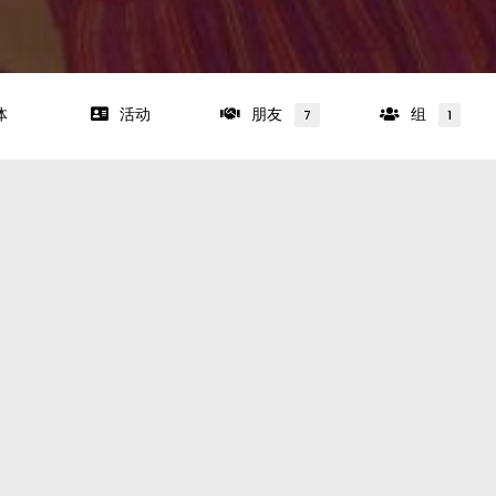
体
活动
朋友
组
7
1