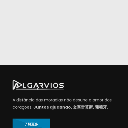
A distância das moradias não desune o amor dos
corações.
Juntos ajudando, 文塞雷莫斯, 葡萄牙.
了解更多