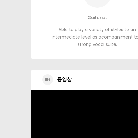
Guitarist
Able to play a variety of styles to an
intermediate level as acompaniment t
strong vocal suite
.
동영상