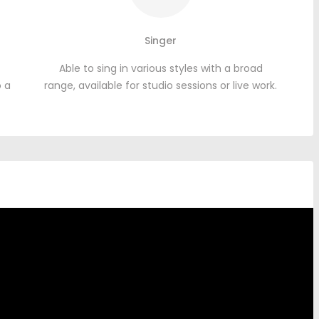
Singer
Able to sing in various styles with a broad
o a
range
,
available for studio sessions or live work
.