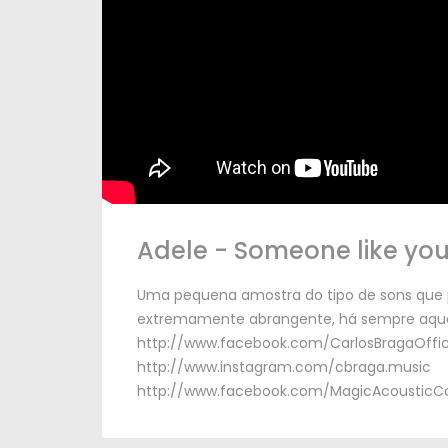
Adele
-
Someone like yo
Uma pequena amostra do tipo de sons que p
extremamente abrangente
,
há sempre aquel
http://
www.facebook.com/CarlosBragaOffic
http://
www.instagram.com/cbraga.music
http://
www.facebook.com/MagicAcousticC