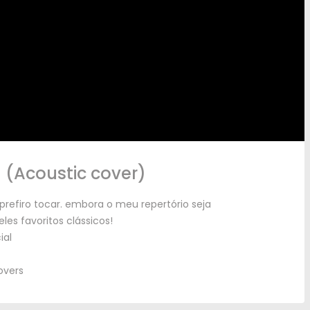
u
(
Acoustic cover
)
refiro tocar
.
embora o meu repertório seja
es favoritos clássicos
!
ial
overs