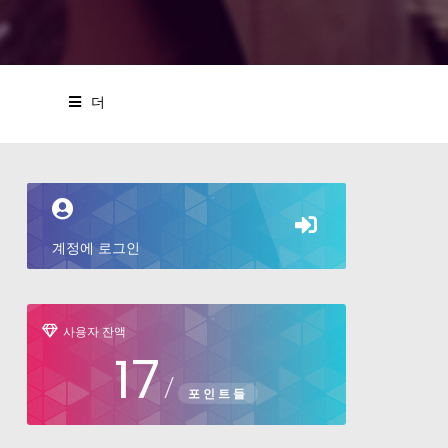
더
계정에 로그인
사용자 잔액
17
/
포인트들