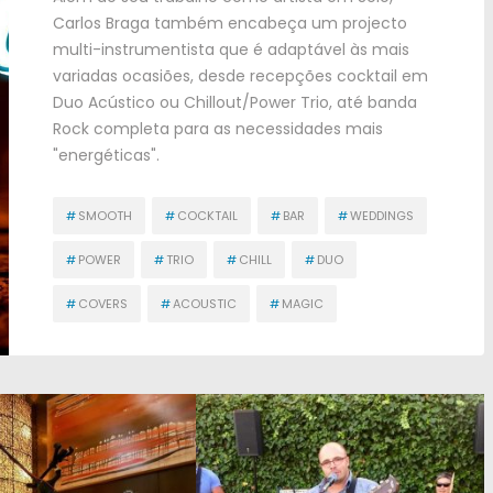
Carlos Braga também encabeça um projecto
multi-instrumentista que é adaptável às mais
variadas ocasiões
,
desde recepções cocktail em
Duo Acústico ou Chillout/Power Trio
,
até banda
Rock completa para as necessidades mais
"
energéticas
".
#
SMOOTH
#
COCKTAIL
#
BAR
#
WEDDINGS
#
POWER
#
TRIO
#
CHILL
#
DUO
#
COVERS
#
ACOUSTIC
#
MAGIC