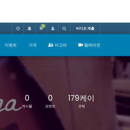
0
비디오 제출
이벤트
가게
아고라
텔레비전
0
0
179케이
게시물
코멘트
견해