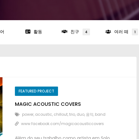
어
활동
친구
여러 떼
4
1
FEATURED PROJECT
MAGIC ACOUSTIC COVERS
power
,
acoustic
,
chillout
,
trio
,
duo
, 음악,
band
www.facebook.com/magicacousticcovers
Além do seu trabalho como artista em Solo
,