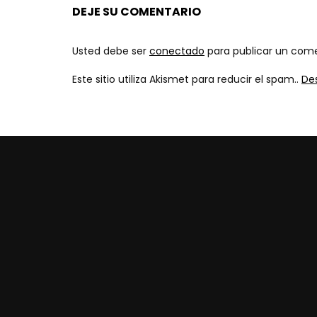
DEJE SU COMENTARIO
Usted debe ser
conectado
para publicar un come
Este sitio utiliza Akismet para reducir el spam..
De