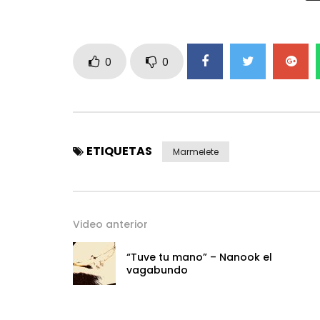
Acordeonista:
Carlos Manuel Encarnação Gonçalves
0
0
Acordeonista / Vocalista:
Eulalia Nunes
Estudio de grabación:
ETIQUETAS
Estudio MonSerra
Marmelete
Producción, Diseño,
Filmación y edición:
Estudios InforArte
Video anterior
“Tuve tu mano” – Nanook el
vagabundo