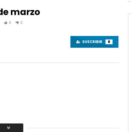
de marzo
0
0
Ver despues
01:48:24
SUSCRIBIR
8
“Era” . Versión para
AL Mouraria e Convidados –
Paulo Ribeiro
CONCERTO COMPLETO – Cine
Teatro Louletano
E PAULO RIBEIRO
ALGARVIANOS
JUNIO 28, 2024
17, 2024
0
30.8K
1
0
8K
1
0