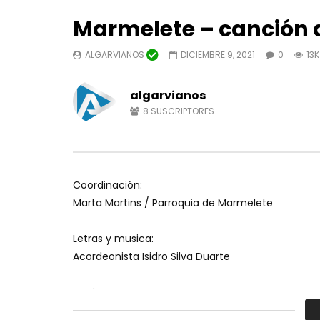
Marmelete – canción 
ALGARVIANOS
DICIEMBRE 9, 2021
0
13K
Ver despues
04:22
algarvianos
8
SUSCRIPTORES
TV Algarvios
Ameno de 
gaita de 
ALGARVIANOS
OCTUBRE 18, 2024
MÚSICA D
0
10.3K
43
0
OCTUBRE 
1
7.
Coordinación:
Marta Martins / Parroquia de Marmelete
Letras y musica:
Acordeonista Isidro Silva Duarte
Partitura:
Eulalia Nunes