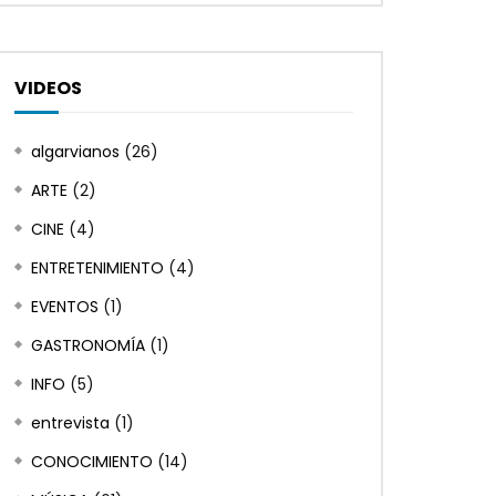
VIDEOS
Ver despues
Ver despues
02:16
23:50
algarvianos
(26)
Xico Barata
– Promoción
03 01 Fragmentos d
ARTE
(2)
en Salir
ALGARVIANOS
ENERO 23, 2023
NEM TRUZ NEM MUZ
0
14K
0
0
CINE
(4)
SEPTIEMBRE 1, 2022
ENTRETENIMIENTO
(4)
0
10.7K
0
EVENTOS
(1)
GASTRONOMÍA
(1)
INFO
(5)
entrevista
(1)
CONOCIMIENTO
(14)