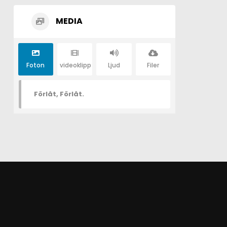
MEDIA
Foton
videoklipp
Ljud
Filer
Förlåt, Förlåt.