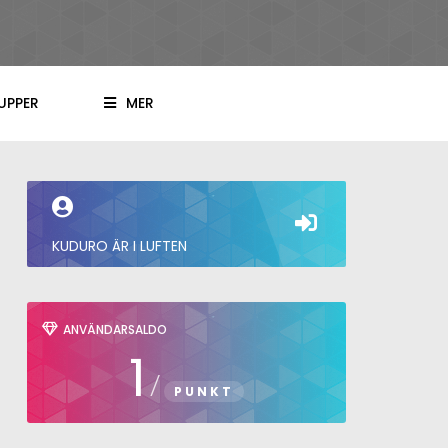
UPPER
MER
KUDURO ÄR I LUFTEN
ANVÄNDARSALDO
1
/
PUNKT