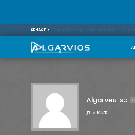
SENAST
Promo: Denna jul presenterar vi en Michael 
A
Algarveurso
O
MUSIKER