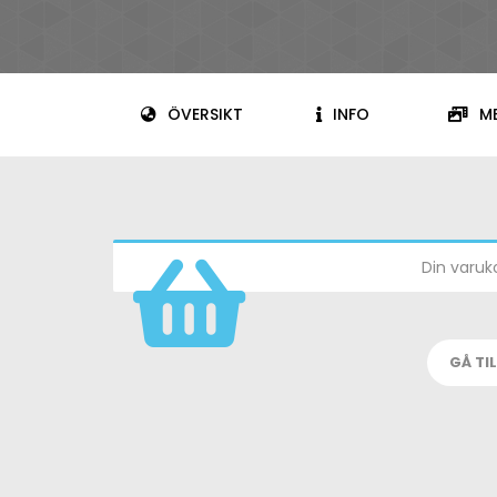
ÖVERSIKT
INFO
M
Din varuk
GÅ TI