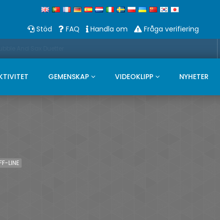
Stöd
FAQ
Handla om
Fråga verifiering
Bubble And Sax Duetter
KTIVITET
GEMENSKAP
VIDEOKLIPP
NYHETER
FF-LINE